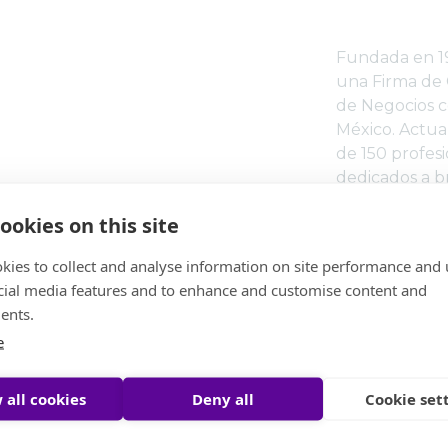
Fundada en 1
una Firma de 
de Negocios c
México.
Actua
de 150 profes
dedicados a br
en las áreas d
ookies on this site
Desarrollo de 
Legal, Recurs
kies to collect and analyse information on site performance and 
Empresariales,
cial media features and to enhance and customise content and
Comercio Exter
ents.
Empleando tec
e
capaz de ofrec
medida, siem
crecimiento p
 all cookies
Deny all
Cookie set
colaboradore