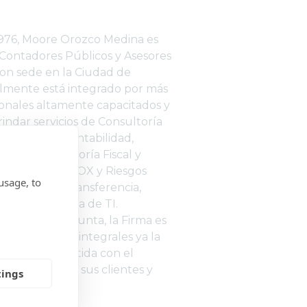
976, Moore Orozco Medina es
Contadores Públicos y Asesores
on sede en la Ciudad de
lmente está integrado por más
ionales altamente capacitados y
indar servicios de Consultoría
e Auditoría, Contabilidad,
Negocios, Asesoría Fiscal y
os Humanos, SOX y Riesgos
usage, to
 Precios de Transferencia,
ior y Auditoría de TI.
nología de punta, la Firma es
er soluciones integrales ya la
pre comprometida con el
ermanente de sus clientes y
tings
s.