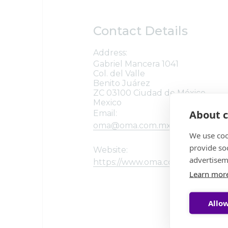
Contact Details
Address:
Gabriel Mancera 1041
Col. del Valle
Benito Juárez
ZC 03100 Ciudad de México,
Mexico
About c
Email:
oma@oma.com.mx
We use coo
provide so
Website:
advertisem
https://www.oma.com.mx
Learn mor
Allow