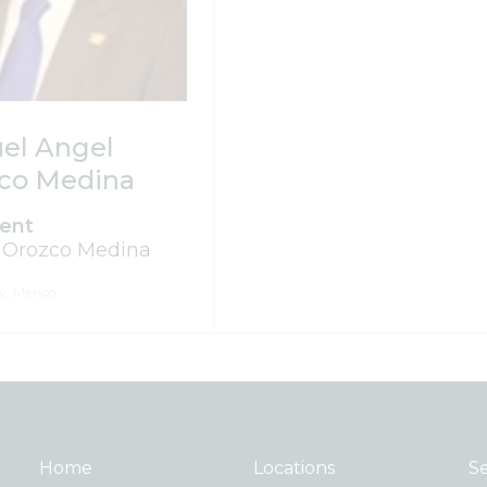
el Angel
co Medina
dent
 Orozco Medina
y, Mexico
Home
Locations
Se