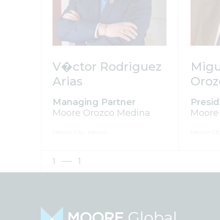
V�ctor Rodriguez
Migu
Arias
Oroz
Managing Partner
Presi
Moore Orozco Medina
Moore
Mexico City, Mexico
Mexico Cit
1
1