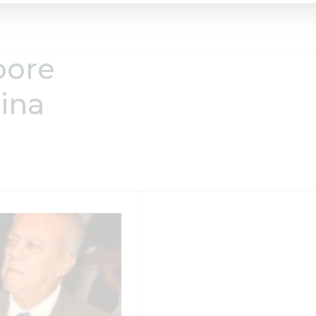
oore
ina